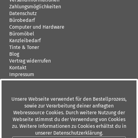
Zahlungsmöglichkeiten
Datenschutz
Bürobedarf
Computer und Hardware
Büromöbel
Kanzleibedarf
Tinte & Toner
Blog
Vertrag widerrufen
Kontakt
Impressum
AGB
Kontakt
Unsere Webseite verwendet für den Bestellprozess,
buerando.de
sowie zur Verarbeitung deiner anfragten
Dieburger Straße 36
Webressource Cookies. Durch weitere Nutzung der
60386 Frankfurt am Main
Webseite stimmst du der Verwendung von Cookies
Tel: 069 84 00 6 0
zu. Weitere Informationen zu Cookies erhältst du in
Fax: 069 88 91 10
unserer Datenschutzerklärung.