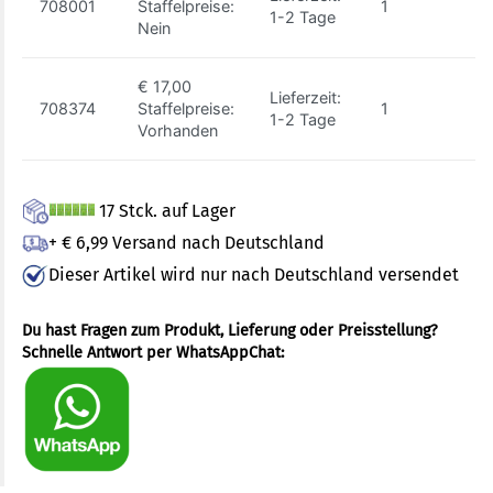
708001
Staffelpreise:
1
Z
1-2 Tage
Nein
€ 17,00
Lieferzeit:
708374
Staffelpreise:
1
7
1-2 Tage
Vorhanden
17 Stck. auf Lager
+ € 6,99 Versand nach Deutschland
Dieser Artikel wird nur nach Deutschland versendet
Du hast Fragen zum Produkt, Lieferung oder Preisstellung?
Schnelle Antwort per WhatsAppChat: