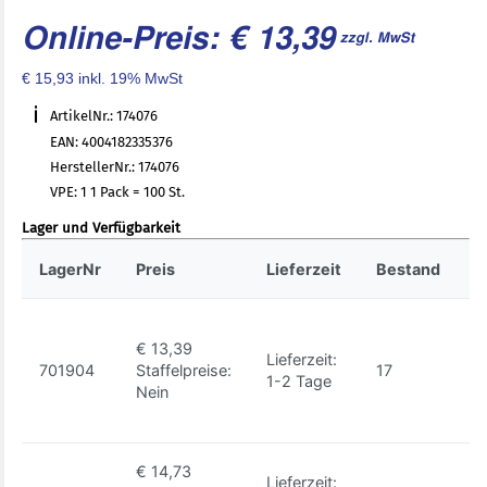
Online-Preis: € 13,39
zzgl. MwSt
€ 15,93 inkl. 19% MwSt
ArtikelNr.: 174076
EAN: 4004182335376
HerstellerNr.: 174076
VPE: 1 1 Pack = 100 St.
Lager und Verfügbarkeit
LagerNr
Preis
Lieferzeit
Bestand
A
€ 13,39
Lieferzeit:
701904
Staffelpreise:
17
1
1-2 Tage
Nein
€ 14,73
Lieferzeit: