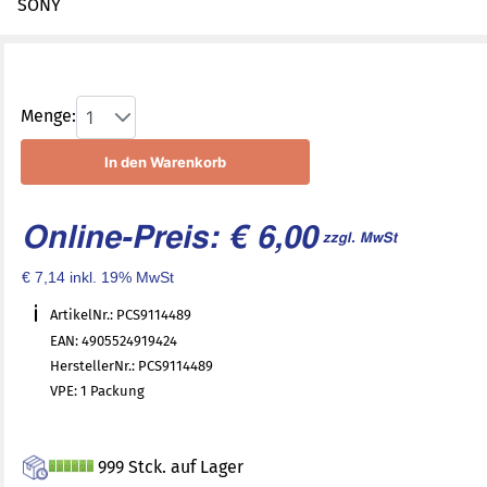
SONY
Menge:
1
In den Warenkorb
Online-Preis: € 6,00
zzgl. MwSt
€ 7,14 inkl. 19% MwSt
ArtikelNr.: PCS9114489
EAN: 4905524919424
HerstellerNr.: PCS9114489
VPE: 1 Packung
999 Stck. auf Lager