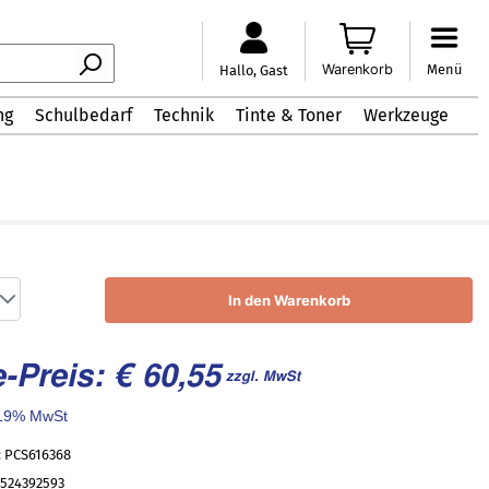
Warenkorb
Menü
Hallo, Gast
ng
Schulbedarf
Technik
Tinte & Toner
Werkzeuge
In den Warenkorb
-Preis: € 60,55
zzgl. MwSt
. 19% MwSt
.: PCS616368
5524392593