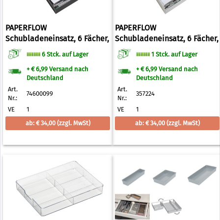
PAPERFLOW
PAPERFLOW
Schubladeneinsatz, 6 Fächer,
Schubladeneinsatz, 6 Fächer,
schwarz aus Polystyrol,
grau aus Polystyrol,
6 Stck. auf Lager
1 Stck. auf Lager
Achsabstand: 330
Achsabstand: 330 mm
+ € 6,99 Versand nach
+ € 6,99 Versand nach
Deutschland
Deutschland
Art.
Art.
74600099
357224
Nr.:
Nr.:
VE
1
VE
1
ab: € 34,00
(zzgl. MwSt)
ab: € 34,00
(zzgl. MwSt)