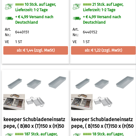
mm (6440151)
mm (6440152)
10 Stck. auf Lager,
21 Stck. auf Lager,
Lieferzeit: 1-2 Tage
Lieferzeit: 1-2 Tage
+ € 4,99 Versand nach
+ € 4,99 Versand nach
Deutschland
Deutschland
Art.
Art.
6440151
6440152
Nr.:
Nr.:
VE
1 ST
VE
1 ST
ab: € 1,44
(zzgl. MwSt)
ab: € 1,22
(zzgl. MwSt)
keeeper Schubladeneinsatz
keeeper Schubladeneinsatz
pepe, ( B)80 x (T)150 x (H)50
pepe, ( B)150 x (T)150 x (H)50
mm (6440146)
mm (6440147)
187 Stck. auf Lager,
18 Stck. auf Lager,