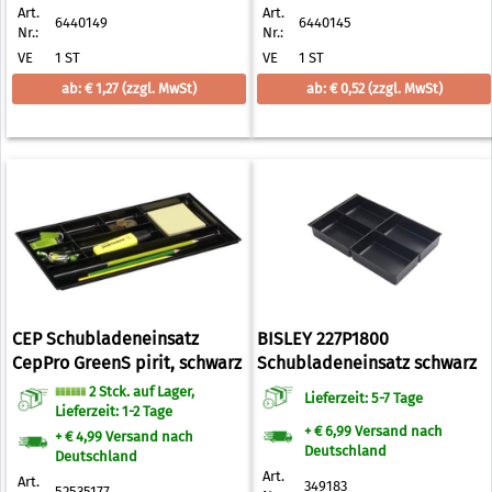
Art.
Art.
6440149
6440145
Nr.:
Nr.:
VE
1 ST
VE
1 ST
ab: € 1,27
(zzgl. MwSt)
ab: € 0,52
(zzgl. MwSt)
CEP Schubladeneinsatz
BISLEY 227P1800
CepPro GreenS pirit, schwarz
Schubladeneinsatz schwarz
(52535177)
2 Stck. auf Lager,
Lieferzeit: 5-7 Tage
Lieferzeit: 1-2 Tage
+ € 6,99 Versand nach
+ € 4,99 Versand nach
Deutschland
Deutschland
Art.
Art.
349183
52535177