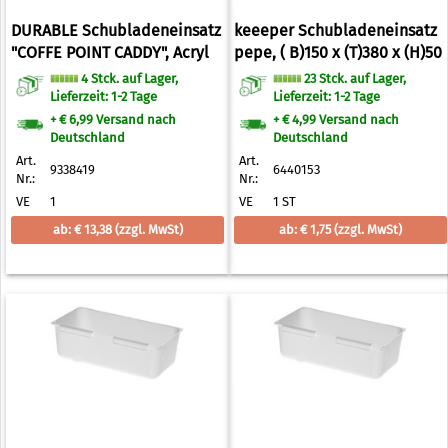
DURABLE Schubladeneinsatz
keeeper Schubladeneinsatz
"COFFE POINT CADDY", Acryl
pepe, ( B)150 x (T)380 x (H)50
glasklar, lebensmittelecht
mm (6440153)
4 Stck. auf Lager,
23 Stck. auf Lager,
Lieferzeit: 1-2 Tage
Lieferzeit: 1-2 Tage
+ € 6,99 Versand nach
+ € 4,99 Versand nach
Deutschland
Deutschland
Art.
Art.
9338419
6440153
Nr.:
Nr.:
VE
1
VE
1 ST
ab: € 13,38
(zzgl. MwSt)
ab: € 1,75
(zzgl. MwSt)