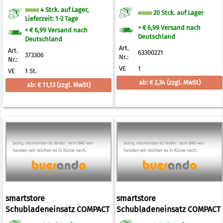
SORT, 100 x 100 mm
4 Stck. auf Lager,
20 Stck. auf Lager
Lieferzeit: 1-2 Tage
+ € 6,99 Versand nach
+ € 6,99 Versand nach
Deutschland
Deutschland
Art.
Art.
63300221
373306
Nr.:
Nr.:
VE
1
VE
1 St.
ab: € 2,34
(zzgl. MwSt)
ab: € 11,13
(zzgl. MwSt)
smartstore
smartstore
Schubladeneinsatz COMPACT
Schubladeneinsatz COMPACT
SORT, 100 x 100 mm
SORT, 200 x 100 mm