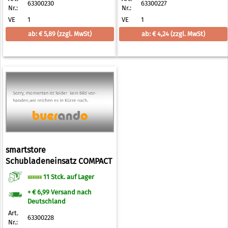
63300230
63300227
Nr.:
Nr.:
VE
1
VE
1
ab: € 5,89
(zzgl. MwSt)
ab: € 4,24
(zzgl. MwSt)
smartstore
Schubladeneinsatz COMPACT
SORT, 400 x 100 mm
11 Stck. auf Lager
+ € 6,99 Versand nach
Deutschland
Art.
63300228
Nr.: