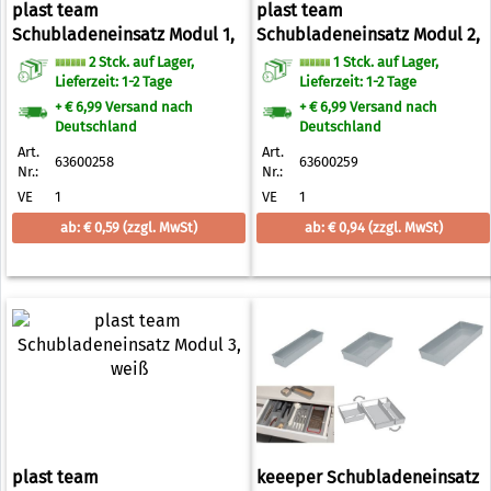
plast team
plast team
Schubladeneinsatz Modul 1,
Schubladeneinsatz Modul 2,
weiß
weiß
2 Stck. auf Lager,
1 Stck. auf Lager,
Lieferzeit: 1-2 Tage
Lieferzeit: 1-2 Tage
+ € 6,99 Versand nach
+ € 6,99 Versand nach
Deutschland
Deutschland
Art.
Art.
63600258
63600259
Nr.:
Nr.:
VE
1
VE
1
ab: € 0,59
(zzgl. MwSt)
ab: € 0,94
(zzgl. MwSt)
plast team
keeeper Schubladeneinsatz