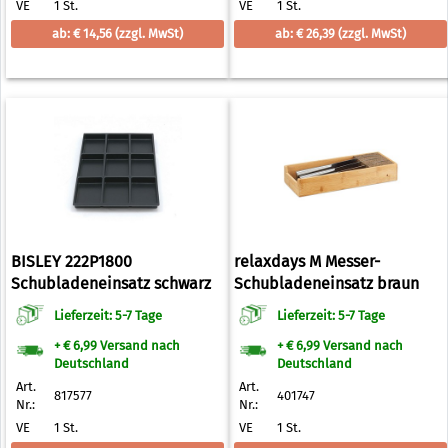
VE
1 St.
VE
1 St.
ab: € 14,56
(zzgl. MwSt)
ab: € 26,39
(zzgl. MwSt)
BISLEY 222P1800
relaxdays M Messer-
Schubladeneinsatz schwarz
Schubladeneinsatz braun
Lieferzeit: 5-7 Tage
Lieferzeit: 5-7 Tage
+ € 6,99 Versand nach
+ € 6,99 Versand nach
Deutschland
Deutschland
Art.
Art.
817577
401747
Nr.:
Nr.:
VE
1 St.
VE
1 St.