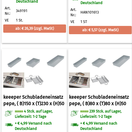
Deutschland
Deutschland
Art.
Art.
349191
HAN101613
Nr.:
Nr.:
VE
1 St.
VE
1 ST
ab: € 26,39
(zzgl. MwSt)
ab: € 5,57
(zzgl. MwSt)
keeeper Schubladeneinsatz
keeeper Schubladeneinsatz
pepe, ( B)150 x (T)230 x (H)50
pepe, ( B)80 x (T)80 x (H)50
mm (6440149)
mm (6440145)
4 Stck. auf Lager,
239 Stck. auf Lager,
Lieferzeit: 1-2 Tage
Lieferzeit: 1-2 Tage
+ € 4,99 Versand nach
+ € 4,99 Versand nach
Deutschland
Deutschland