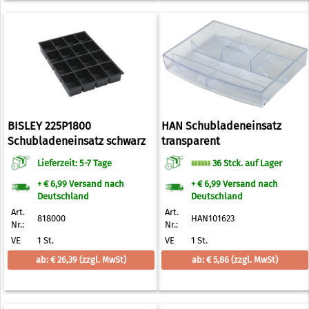
BISLEY 225P1800
HAN Schubladeneinsatz
Schubladeneinsatz schwarz
transparent
Lieferzeit: 5-7 Tage
36 Stck. auf Lager
+ € 6,99 Versand nach
+ € 6,99 Versand nach
Deutschland
Deutschland
Art.
Art.
818000
HAN101623
Nr.:
Nr.:
VE
1 St.
VE
1 St.
ab: € 26,39
(zzgl. MwSt)
ab: € 5,86
(zzgl. MwSt)