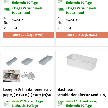
Lieferzeit: 1-2 Tage
Lieferzeit: 1-2 Tage
+ € 4,99 Versand nach
+ € 4,99 Versand nach
Deutschland
Deutschland
Art.
Art.
6440146
6440147
Nr.:
Nr.:
VE
1 ST
VE
1 ST
ab: € 0,70
(zzgl. MwSt)
ab: € 1,12
(zzgl. MwSt)
keeeper Schubladeneinsatz
plast team
pepe, ( B)80 x (T)230 x (H)50
Schubladeneinsatz Modul 6,
mm (6440148)
weiß
42 Stck. auf Lager,
9 Stck. auf Lager,
Lieferzeit: 1-2 Tage
Lieferzeit: 1-2 Tage