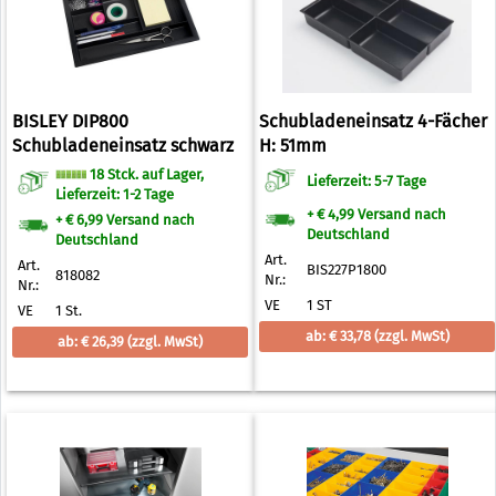
BISLEY DIP800
Schubladeneinsatz 4-Fächer
Schubladeneinsatz schwarz
H: 51mm
18 Stck. auf Lager,
Lieferzeit: 5-7 Tage
Lieferzeit: 1-2 Tage
+ € 4,99 Versand nach
+ € 6,99 Versand nach
Deutschland
Deutschland
Art.
Art.
BIS227P1800
818082
Nr.:
Nr.:
VE
1 ST
VE
1 St.
ab: € 33,78
(zzgl. MwSt)
ab: € 26,39
(zzgl. MwSt)