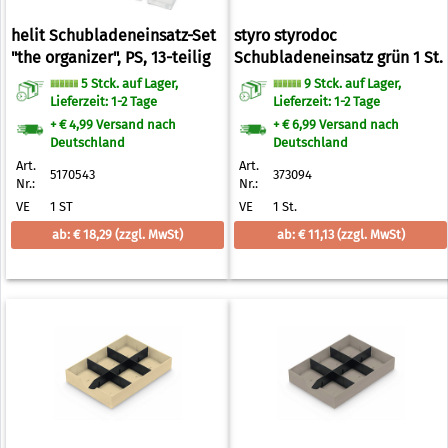
helit Schubladeneinsatz-Set
styro styrodoc
"the organizer", PS, 13-teilig
Schubladeneinsatz grün 1 St.
5 Stck. auf Lager,
9 Stck. auf Lager,
Lieferzeit: 1-2 Tage
Lieferzeit: 1-2 Tage
+ € 4,99 Versand nach
+ € 6,99 Versand nach
Deutschland
Deutschland
Art.
Art.
5170543
373094
Nr.:
Nr.:
VE
1 ST
VE
1 St.
ab: € 18,29
(zzgl. MwSt)
ab: € 11,13
(zzgl. MwSt)