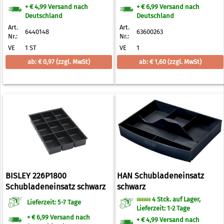
+ € 4,99 Versand nach
+ € 6,99 Versand nach
Deutschland
Deutschland
Art.
Art.
6440148
63600263
Nr.:
Nr.:
VE
1 ST
VE
1
ab: € 0,97
(zzgl. MwSt)
ab: € 1,60
(zzgl. MwSt)
BISLEY 226P1800
HAN Schubladeneinsatz
Schubladeneinsatz schwarz
schwarz
4 Stck. auf Lager,
Lieferzeit: 5-7 Tage
Lieferzeit: 1-2 Tage
+ € 6,99 Versand nach
+ € 4,99 Versand nach