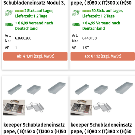
Schubladeneinsatz Modul 3,
pepe, ( B)80 x (T)300 x (H)50
weiß
mm (6440150)
2 Stck. auf Lager,
30 Stck. auf Lager,
Lieferzeit: 1-2 Tage
Lieferzeit: 1-2 Tage
+ € 6,99 Versand nach
+ € 4,99 Versand nach
Deutschland
Deutschland
Art.
Art.
63600260
6440150
Nr.:
Nr.:
VE
1
VE
1 ST
ab: € 1,01
(zzgl. MwSt)
ab: € 1,12
(zzgl. MwSt)
keeeper Schubladeneinsatz
keeeper Schubladeneinsatz
pepe, ( B)150 x (T)300 x (H)50
pepe, ( B)80 x (T)380 x (H)50