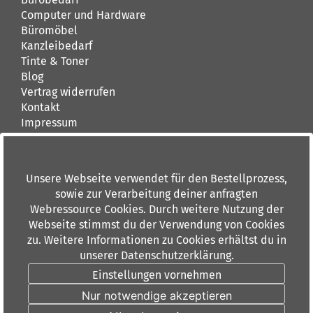
Computer und Hardware
Büromöbel
Kanzleibedarf
Tinte & Toner
Blog
Vertrag widerrufen
Kontakt
Impressum
AGB
Kontakt
Unsere Webseite verwendet für den Bestellprozess,
buerando.de
sowie zur Verarbeitung deiner anfragten
Dieburger Straße 36
Webressource Cookies. Durch weitere Nutzung der
60386 Frankfurt am Main
Webseite stimmst du der Verwendung von Cookies
Tel: 069 84 00 6 0
zu. Weitere Informationen zu Cookies erhältst du in
Fax: 069 88 91 10
unserer Datenschutzerklärung.
info(at)buerando.de
Einstellungen vornehmen
Unsere Angebote sind ausschließlich für Industrie,
Nur notwendige akzeptieren
Handel, Handwerk, Gewerbe und Behörden bestimmt.