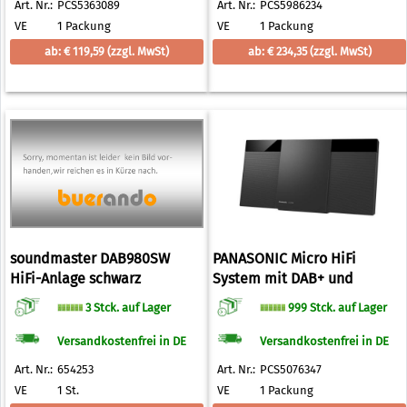
Art. Nr.:
PCS5363089
Art. Nr.:
PCS5986234
VE
1 Packung
VE
1 Packung
ab: € 119,59
(zzgl. MwSt)
ab: € 234,35
(zzgl. MwSt)
soundmaster DAB980SW
PANASONIC Micro HiFi
HiFi-Anlage schwarz
System mit DAB+ und
Bluetooth schwarz
3 Stck. auf Lager
999 Stck. auf Lager
Versandkostenfrei in DE
Versandkostenfrei in DE
Art. Nr.:
654253
Art. Nr.:
PCS5076347
VE
1 St.
VE
1 Packung