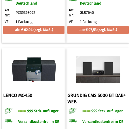
Deutschland
Deutschland
Art.
Art.
PCS5363092
GLR7640
Nr.:
Nr.:
VE
1 Packung
VE
1 Packung
ab: € 62,94
(zzgl. MwSt)
ab: € 97,53
(zzgl. MwSt)
LENCO MC-150
GRUNDIG CMS 5000 BT DAB+
WEB
999 Stck. auf Lager
999 Stck. auf Lager
Versandkostenfrei in DE
Versandkostenfrei in DE