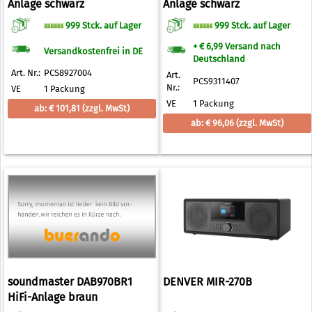
Anlage schwarz
Anlage schwarz
999 Stck. auf Lager
999 Stck. auf Lager
+ € 6,99 Versand nach
Versandkostenfrei in DE
Deutschland
Art. Nr.:
PCS8927004
Art.
PCS9311407
Nr.:
VE
1 Packung
VE
1 Packung
ab: € 101,81
(zzgl. MwSt)
ab: € 96,06
(zzgl. MwSt)
soundmaster DAB970BR1
DENVER MIR-270B
HiFi-Anlage braun