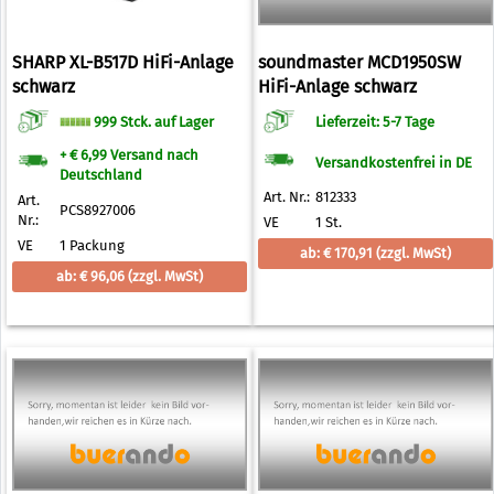
SHARP XL-B517D HiFi-Anlage
soundmaster MCD1950SW
schwarz
HiFi-Anlage schwarz
999 Stck. auf Lager
Lieferzeit: 5-7 Tage
+ € 6,99 Versand nach
Versandkostenfrei in DE
Deutschland
Art. Nr.:
812333
Art.
PCS8927006
Nr.:
VE
1 St.
VE
1 Packung
ab: € 170,91
(zzgl. MwSt)
ab: € 96,06
(zzgl. MwSt)