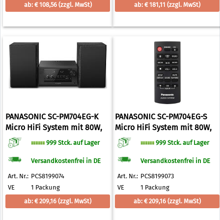
ab: € 108,56
(zzgl. MwSt)
ab: € 181,11
(zzgl. MwSt)
PANASONIC SC-PM704EG-K
PANASONIC SC-PM704EG-S
Micro HiFi System mit 80W,
Micro HiFi System mit 80W,
CD, Bluetooth, DAB+, schwarz
CD, Bluetooth, DAB+, silber
999 Stck. auf Lager
999 Stck. auf Lager
Versandkostenfrei in DE
Versandkostenfrei in DE
Art. Nr.:
PCS8199074
Art. Nr.:
PCS8199073
VE
1 Packung
VE
1 Packung
ab: € 209,16
(zzgl. MwSt)
ab: € 209,16
(zzgl. MwSt)