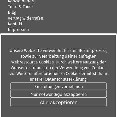
Kanzleibedarf
Tinte & Toner
Blog
Vertrag widerrufen
Kontakt
Impressum
AGB
Kontakt
Unsere Webseite verwendet für den Bestellprozess,
buerando.de
sowie zur Verarbeitung deiner anfragten
Dieburger Straße 36
Webressource Cookies. Durch weitere Nutzung der
60386 Frankfurt am Main
Webseite stimmst du der Verwendung von Cookies
Tel: 069 84 00 6 0
zu. Weitere Informationen zu Cookies erhältst du in
Fax: 069 88 91 10
unserer Datenschutzerklärung.
info(at)buerando.de
Einstellungen vornehmen
Unsere Angebote sind ausschließlich für Industrie,
Nur notwendige akzeptieren
Handel, Handwerk, Gewerbe und Behörden bestimmt.
Alle Preise verstehen sich zuzüglich der gesetzlichen
Alle akzeptieren
Umsatzsteuer.