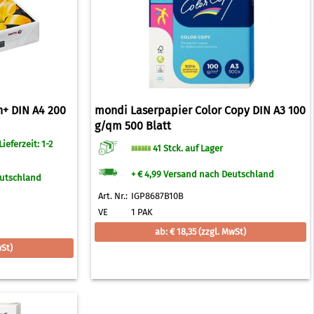
h+ DIN A4 200
mondi Laserpapier Color Copy DIN A3 100
g/qm 500 Blatt
ieferzeit: 1-2
41 Stck. auf Lager
+ € 4,99 Versand nach Deutschland
eutschland
Art. Nr.:
IGP8687B10B
VE
1 PAK
ab: € 18,35
(zzgl. MwSt)
wSt)