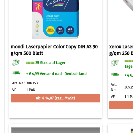
mondi Laserpapier Color Copy DIN A3 90
xerox Lase
g/qm 500 Blatt
g/qm 250 B
35 Stck. auf Lager
Tage
+ € 4,99 Versand nach Deutschland
+ € 
Art. Nr.:
306353
Art.
3692
VE
1 PAK
Nr.:
VE
1 1 P
ab: € 14,07
(zzgl. MwSt)