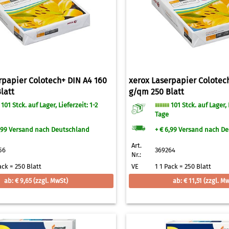
rpapier Colotech+ DIN A4 160
xerox Laserpapier Colotec
latt
g/qm 250 Blatt
101 Stck. auf Lager, Lieferzeit: 1-2
101 Stck. auf Lager, L
Tage
6,99 Versand nach Deutschland
+ € 6,99 Versand nach D
Art.
56
369264
Nr.:
ack = 250 Blatt
VE
1 1 Pack = 250 Blatt
ab: € 9,65
(zzgl. MwSt)
ab: € 11,51
(zzgl. M