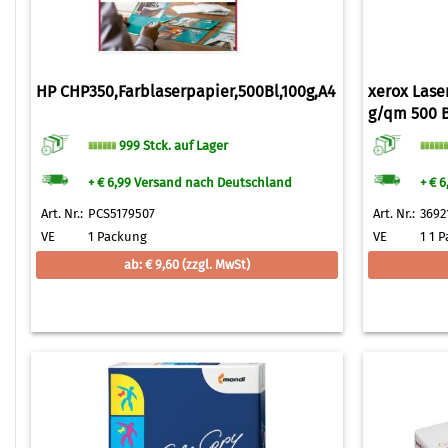
HP CHP350,Farblaserpapier,500Bl,100g,A4
xerox Lase
g/qm 500 B
999 Stck. auf Lager
+ € 6,99 Versand nach Deutschland
+ € 
Art. Nr.:
PCS5179507
Art. Nr.:
3692
VE
1 Packung
VE
1 1 P
ab: € 9,60
(zzgl. MwSt)