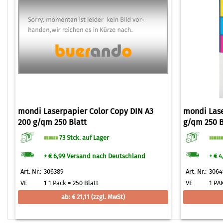
mondi Laserpapier Color Copy DIN A3
mondi Lase
200 g/qm 250 Blatt
g/qm 250 B
73 Stck. auf Lager
+ € 6,99 Versand nach Deutschland
+ € 
Art. Nr.:
306389
Art. Nr.:
3064
VE
1 1 Pack = 250 Blatt
VE
1 PA
ab: € 21,11
(zzgl. MwSt)