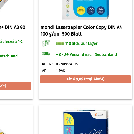
h+ DIN A3 90
mondi Laserpapier Color Copy DIN A4
100 g/qm 500 Blatt
ieferzeit: 1-2
110 Stck. auf Lager
+ € 4,99 Versand nach Deutschland
eutschland
Art. Nr.:
IGP8687A10S
VE
1 PAK
ab: € 9,09
(zzgl. MwSt)
wSt)