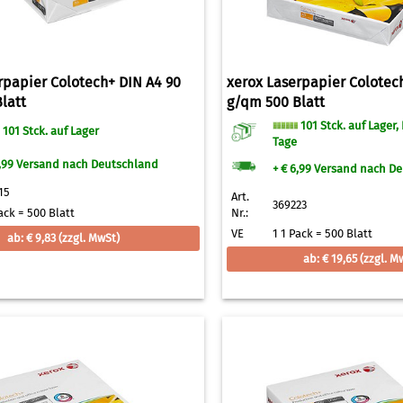
rpapier Colotech+ DIN A4 90
xerox Laserpapier Colotec
latt
g/qm 500 Blatt
101 Stck. auf Lager, L
101 Stck. auf Lager
Tage
6,99 Versand nach Deutschland
+ € 6,99 Versand nach D
15
Art.
369223
ack = 500 Blatt
Nr.:
VE
1 1 Pack = 500 Blatt
ab: € 9,83
(zzgl. MwSt)
ab: € 19,65
(zzgl. M