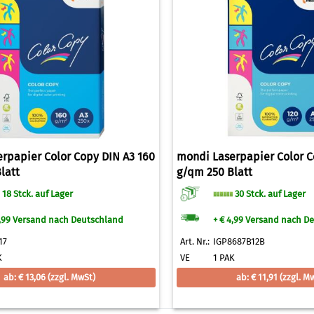
rpapier Color Copy DIN A3 160
mondi Laserpapier Color C
latt
g/qm 250 Blatt
18 Stck. auf Lager
30 Stck. auf Lager
4,99 Versand nach Deutschland
+ € 4,99 Versand nach D
17
Art. Nr.:
IGP8687B12B
K
VE
1 PAK
ab: € 13,06
(zzgl. MwSt)
ab: € 11,91
(zzgl. M