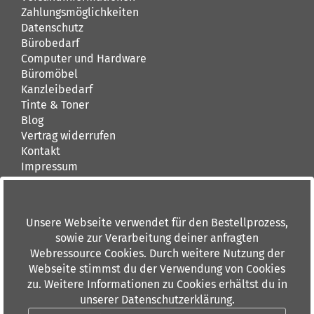
Zahlungsmöglichkeiten
Datenschutz
Bürobedarf
Computer und Hardware
Büromöbel
Kanzleibedarf
Tinte & Toner
Blog
Vertrag widerrufen
Kontakt
Impressum
AGB
Kontakt
Unsere Webseite verwendet für den Bestellprozess,
buerando.de
sowie zur Verarbeitung deiner anfragten
Dieburger Straße 36
Webressource Cookies. Durch weitere Nutzung der
60386 Frankfurt am Main
Webseite stimmst du der Verwendung von Cookies
Tel: 069 84 00 6 0
zu. Weitere Informationen zu Cookies erhältst du in
Fax: 069 88 91 10
unserer Datenschutzerklärung.
info(at)buerando.de