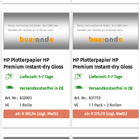
HP Plotterpapier HP
HP Plotterpapier HP
Premium Instant-dry Gloss
Premium Instant-dry Gloss
Photo Paper 260 g/qm 1524,0
Photo Paper 260 g/qm 610,0
Lieferzeit: 5-7 Tage
Lieferzeit: 5-7 Tage
mm x 30,5 m
mm x 22,9 m
Versandkostenfrei in DE
Versandkostenfrei in DE
Art. Nr.:
832093
Art. Nr.:
831755
VE
1 Rolle
VE
1 1 Pack = 2 Rollen
ab: € 382,94
(zzgl. MwSt)
ab: € 276,70
(zzgl. MwSt)