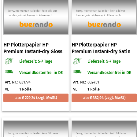
HP Plotterpapier HP
HP Plotterpapier HP
Premium Instant-dry Gloss
Premium Instant-dry Satin
Photo Paper 260 g/qm 914,0
Photo Paper 260 g/qm 1524,0
Lieferzeit: 5-7 Tage
Lieferzeit: 5-7 Tage
mm x 30,5 m
mm x 30,5 m
Versandkostenfrei in DE
Versandkostenfrei in DE
Art. Nr.:
831774
Art. Nr.:
832451
VE
1 Rolle
VE
1 Rolle
ab: € 229,74
(zzgl. MwSt)
ab: € 382,94
(zzgl. MwSt)