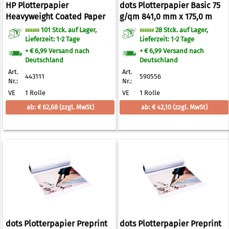
HP Plotterpapier
dots Plotterpapier Basic 75
Heavyweight Coated Paper
g/qm 841,0 mm x 175,0 m
130 g/qm 610,0 mm x 30,0 m
101 Stck. auf Lager,
28 Stck. auf Lager,
Lieferzeit: 1-2 Tage
Lieferzeit: 1-2 Tage
+ € 6,99 Versand nach
+ € 6,99 Versand nach
Deutschland
Deutschland
Art.
Art.
443111
590556
Nr.:
Nr.:
VE
1 Rolle
VE
1 Rolle
ab: € 62,68
(zzgl. MwSt)
ab: € 42,10
(zzgl. MwSt)
dots Plotterpapier Preprint
dots Plotterpapier Preprint