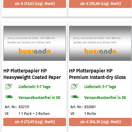
ab: € 313,63
(zzgl. MwSt)
ab: € 259,86
(zzgl. MwSt)
HP Plotterpapier HP
HP Plotterpapier HP
Heavyweight Coated Paper
Premium Instant-dry Gloss
130 g/qm 1524,0 mm x 30,5 m
Photo Paper 260 g/qm 1067,0
Lieferzeit: 5-7 Tage
Lieferzeit: 5-7 Tage
mm x 30,5 m
Versandkostenfrei in DE
Versandkostenfrei in DE
Art. Nr.:
832131
Art. Nr.:
832081
VE
1 1 Pack = 2 Rollen
VE
1 Rolle
ab: € 272,95
(zzgl. MwSt)
ab: € 266,38
(zzgl. MwSt)