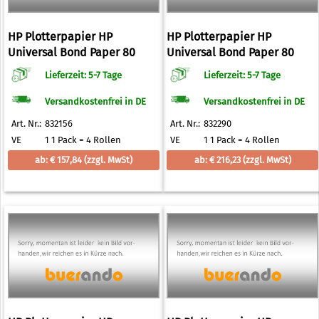
HP Plotterpapier HP
HP Plotterpapier HP
Universal Bond Paper 80
Universal Bond Paper 80
g/qm 594,0 mm x 91,4 m
g/qm 841,0 mm x 91,4 m
Lieferzeit: 5-7 Tage
Lieferzeit: 5-7 Tage
Versandkostenfrei in DE
Versandkostenfrei in DE
Art. Nr.:
832156
Art. Nr.:
832290
VE
1 1 Pack = 4 Rollen
VE
1 1 Pack = 4 Rollen
ab: € 157,84
(zzgl. MwSt)
ab: € 216,23
(zzgl. MwSt)