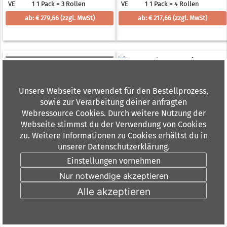
VE
1 1 Pack = 3 Rollen
VE
1 1 Pack = 4 Rollen
ab: € 279,66
(zzgl. MwSt)
ab: € 217,66
(zzgl. MwSt)
Unsere Webseite verwendet für den Bestellprozess,
sowie zur Verarbeitung deiner anfragten
Webressource Cookies. Durch weitere Nutzung der
Webseite stimmst du der Verwendung von Cookies
HP Plotterpapier HP
HP Plotterpapier HP
zu. Weitere Informationen zu Cookies erhältst du in
Universal Heavyweight
Universal Instant-dry Satin
unserer Datenschutzerklärung.
Coated Paper 131 g/qm 914,0
Photo Paper 200 g/qm 1067,0
Einstellungen vornehmen
Lieferzeit: 5-7 Tage
Lieferzeit: 5-7 Tage
mm x 30,5 m
mm x 30,5 m
Nur notwendige akzeptieren
Versandkostenfrei in DE
Versandkostenfrei in DE
Alle akzeptieren
Art. Nr.:
832321
Art. Nr.:
PCS279993
VE
1 1 Pack = 4 Rollen
VE
1 Rolle
ab: € 272,34
(zzgl. MwSt)
ab: € 223,65
(zzgl. MwSt)