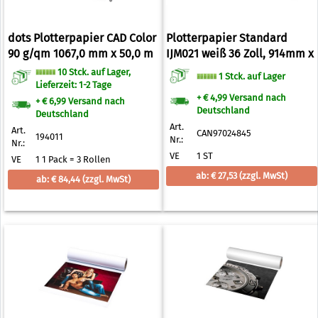
dots Plotterpapier CAD Color
Plotterpapier Standard
90 g/qm 1067,0 mm x 50,0 m
IJM021 weiß 36 Zoll, 914mm x
91m
10 Stck. auf Lager,
1 Stck. auf Lager
Lieferzeit: 1-2 Tage
+ € 4,99 Versand nach
+ € 6,99 Versand nach
Deutschland
Deutschland
Art.
Art.
CAN97024845
194011
Nr.:
Nr.:
VE
1 ST
VE
1 1 Pack = 3 Rollen
ab: € 27,53
(zzgl. MwSt)
ab: € 84,44
(zzgl. MwSt)