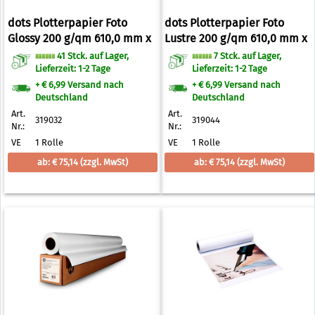
dots Plotterpapier Foto
dots Plotterpapier Foto
Glossy 200 g/qm 610,0 mm x
Lustre 200 g/qm 610,0 mm x
30,0 m
30,0 m
41 Stck. auf Lager,
7 Stck. auf Lager,
Lieferzeit: 1-2 Tage
Lieferzeit: 1-2 Tage
+ € 6,99 Versand nach
+ € 6,99 Versand nach
Deutschland
Deutschland
Art.
Art.
319032
319044
Nr.:
Nr.:
VE
1 Rolle
VE
1 Rolle
ab: € 75,14
(zzgl. MwSt)
ab: € 75,14
(zzgl. MwSt)