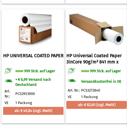
HP UNIVERSAL COATED PAPER
HP Universal Coated Paper
3inCore 90g/m² 841 mm x
91,4 m
999 Stck. auf Lager
999 Stck. auf Lager
+ € 6,99 Versand nach
Versandkostenfrei in DE
Deutschland
Art. Nr.:
PCS3272840
Art.
PCS2953900
Nr.:
VE
1 Packung
VE
1 Packung
ab: € 82,60
(zzgl. MwSt)
ab: € 49,84
(zzgl. MwSt)