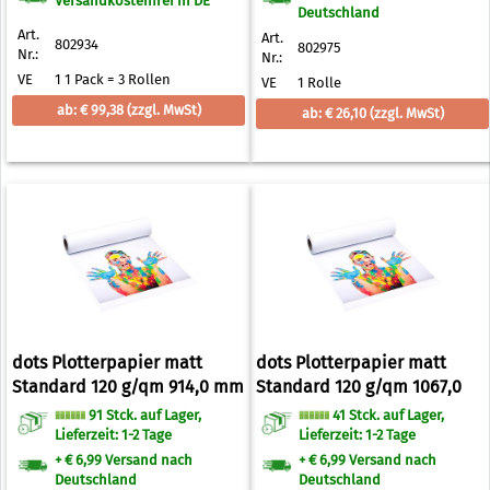
Versandkostenfrei in DE
Deutschland
Art.
Art.
802934
802975
Nr.:
Nr.:
VE
1 1 Pack = 3 Rollen
VE
1 Rolle
ab: € 99,38
(zzgl. MwSt)
ab: € 26,10
(zzgl. MwSt)
dots Plotterpapier matt
dots Plotterpapier matt
Standard 120 g/qm 914,0 mm
Standard 120 g/qm 1067,0
x 50,0 m
mm x 50,0 m
91 Stck. auf Lager,
41 Stck. auf Lager,
Lieferzeit: 1-2 Tage
Lieferzeit: 1-2 Tage
+ € 6,99 Versand nach
+ € 6,99 Versand nach
Deutschland
Deutschland