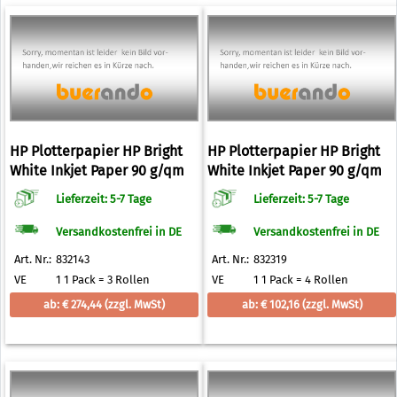
HP Plotterpapier HP Bright
HP Plotterpapier HP Bright
White Inkjet Paper 90 g/qm
White Inkjet Paper 90 g/qm
914,0 mm x 91,4 m
420,0 mm x 45,7 m
Lieferzeit: 5-7 Tage
Lieferzeit: 5-7 Tage
Versandkostenfrei in DE
Versandkostenfrei in DE
Art. Nr.:
832143
Art. Nr.:
832319
VE
1 1 Pack = 3 Rollen
VE
1 1 Pack = 4 Rollen
ab: € 274,44
(zzgl. MwSt)
ab: € 102,16
(zzgl. MwSt)