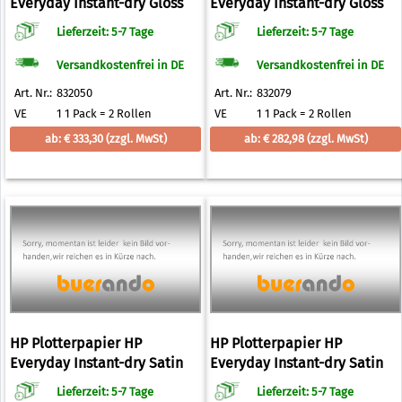
Everyday Instant-dry Gloss
Everyday Instant-dry Gloss
Photo Paper 235 g/qm 1067,0
Photo Paper 235 g/qm 914,0
Lieferzeit: 5-7 Tage
Lieferzeit: 5-7 Tage
mm x 30,5 m
mm x 30,5 m
Versandkostenfrei in DE
Versandkostenfrei in DE
Art. Nr.:
832050
Art. Nr.:
832079
VE
1 1 Pack = 2 Rollen
VE
1 1 Pack = 2 Rollen
ab: € 333,30
(zzgl. MwSt)
ab: € 282,98
(zzgl. MwSt)
HP Plotterpapier HP
HP Plotterpapier HP
Everyday Instant-dry Satin
Everyday Instant-dry Satin
Photo Paper 235 g/qm 1067,0
Photo Paper 235 g/qm 1524,0
Lieferzeit: 5-7 Tage
Lieferzeit: 5-7 Tage