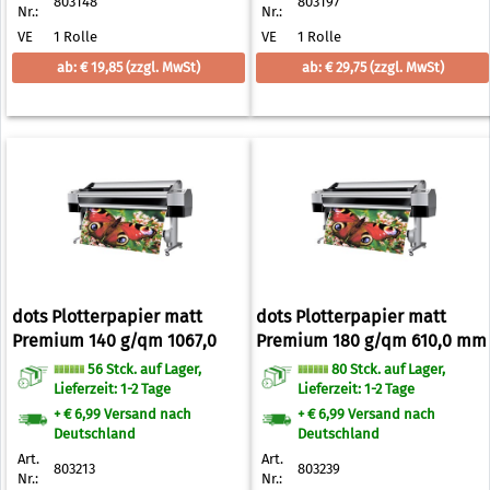
803148
803197
Nr.:
Nr.:
VE
1 Rolle
VE
1 Rolle
ab: € 19,85
(zzgl. MwSt)
ab: € 29,75
(zzgl. MwSt)
dots Plotterpapier matt
dots Plotterpapier matt
Premium 140 g/qm 1067,0
Premium 180 g/qm 610,0 mm
mm x 30,0 m
x 30,0 m
56 Stck. auf Lager,
80 Stck. auf Lager,
Lieferzeit: 1-2 Tage
Lieferzeit: 1-2 Tage
+ € 6,99 Versand nach
+ € 6,99 Versand nach
Deutschland
Deutschland
Art.
Art.
803213
803239
Nr.:
Nr.: