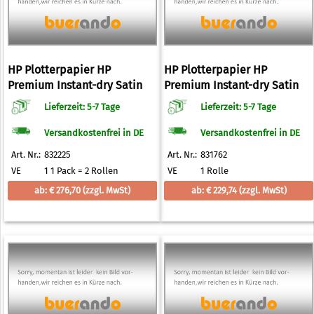
HP Plotterpapier HP
HP Plotterpapier HP
Premium Instant-dry Satin
Premium Instant-dry Satin
Photo Paper 260 g/qm 610,0
Photo Paper 260 g/qm 914,0
Lieferzeit: 5-7 Tage
Lieferzeit: 5-7 Tage
mm x 22,9 m
mm x 30,5 m
Versandkostenfrei in DE
Versandkostenfrei in DE
Art. Nr.:
832225
Art. Nr.:
831762
VE
1 1 Pack = 2 Rollen
VE
1 Rolle
ab: € 276,70
(zzgl. MwSt)
ab: € 229,74
(zzgl. MwSt)