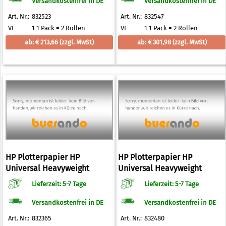
Versandkostenfrei in DE
Versandkostenfrei in DE
Art. Nr.:
832523
Art. Nr.:
832547
VE
1 1 Pack = 2 Rollen
VE
1 1 Pack = 2 Rollen
ab: € 213,66
(zzgl. MwSt)
ab: € 301,98
(zzgl. MwSt)
HP Plotterpapier HP
HP Plotterpapier HP
Universal Heavyweight
Universal Heavyweight
Coated Paper 131 g/qm
Coated Paper 131 g/qm 610,0
Lieferzeit: 5-7 Tage
Lieferzeit: 5-7 Tage
1067,0 mm x 30,5 m
mm x 30,5 m
Versandkostenfrei in DE
Versandkostenfrei in DE
Art. Nr.:
832365
Art. Nr.:
832480