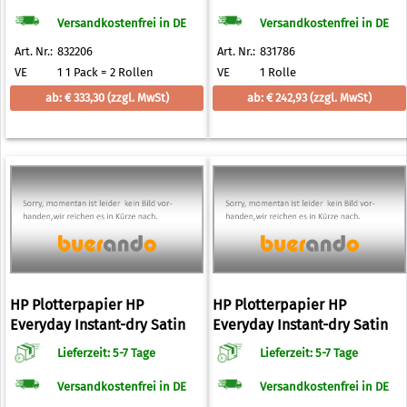
mm x 30,5 m
mm x 30,5 m
Versandkostenfrei in DE
Versandkostenfrei in DE
Art. Nr.:
832206
Art. Nr.:
831786
VE
1 1 Pack = 2 Rollen
VE
1 Rolle
ab: € 333,30
(zzgl. MwSt)
ab: € 242,93
(zzgl. MwSt)
HP Plotterpapier HP
HP Plotterpapier HP
Everyday Instant-dry Satin
Everyday Instant-dry Satin
Photo Paper 235 g/qm 610,0
Photo Paper 235 g/qm 914,0
Lieferzeit: 5-7 Tage
Lieferzeit: 5-7 Tage
mm x 30,5 m
mm x 30,5 m
Versandkostenfrei in DE
Versandkostenfrei in DE