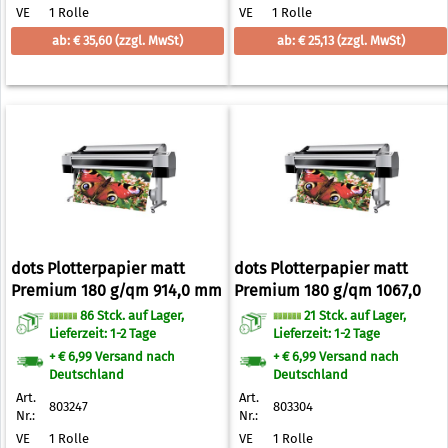
VE
1 Rolle
VE
1 Rolle
ab: € 35,60
(zzgl. MwSt)
ab: € 25,13
(zzgl. MwSt)
dots Plotterpapier matt
dots Plotterpapier matt
Premium 180 g/qm 914,0 mm
Premium 180 g/qm 1067,0
x 30,0 m
mm x 30,0 m
86 Stck. auf Lager,
21 Stck. auf Lager,
Lieferzeit: 1-2 Tage
Lieferzeit: 1-2 Tage
+ € 6,99 Versand nach
+ € 6,99 Versand nach
Deutschland
Deutschland
Art.
Art.
803247
803304
Nr.:
Nr.:
VE
1 Rolle
VE
1 Rolle