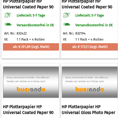
HP Plotterpapier HP
HP Plotterpapier HP
Universal Coated Paper 90
Universal Coated Paper 90
g/qm 1067,0 mm x 45,7 m
g/qm 610,0 mm x 45,7 m
Lieferzeit: 5-7 Tage
Lieferzeit: 5-7 Tage
Versandkostenfrei in DE
Versandkostenfrei in DE
Art. Nr.:
832422
Art. Nr.:
832194
VE
1 1 Pack = 4 Rollen
VE
1 1 Pack = 4 Rollen
ab: € 291,89
(zzgl. MwSt)
ab: € 173,11
(zzgl. MwSt)
HP Plotterpapier HP
HP Plotterpapier HP
Universal Coated Paper 90
Universal Gloss Photo Paper